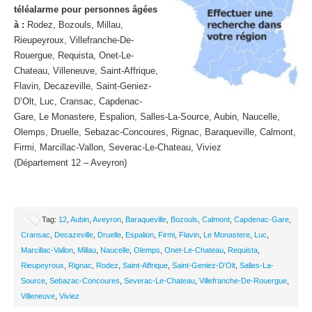
téléalarme pour personnes âgées
à :
Rodez, Bozouls, Millau,
Rieupeyroux, Villefranche-De-
Rouergue, Requista, Onet-Le-
Chateau, Villeneuve, Saint-Affrique,
Flavin, Decazeville, Saint-Geniez-
D’Olt, Luc, Cransac, Capdenac-
Gare, Le Monastere, Espalion, Salles-La-Source, Aubin, Naucelle,
Olemps, Druelle, Sebazac-Concoures, Rignac, Baraqueville, Calmont,
Firmi, Marcillac-Vallon, Severac-Le-Chateau, Viviez
(Département 12 – Aveyron)
Tag:
12
,
Aubin
,
Aveyron
,
Baraqueville
,
Bozouls
,
Calmont
,
Capdenac-Gare
,
Cransac
,
Decazeville
,
Druelle
,
Espalion
,
Firmi
,
Flavin
,
Le Monastere
,
Luc
,
Marcillac-Vallon
,
Millau
,
Naucelle
,
Olemps
,
Onet-Le-Chateau
,
Requista
,
Rieupeyroux
,
Rignac
,
Rodez
,
Saint-Affrique
,
Saint-Geniez-D'Olt
,
Salles-La-
Source
,
Sebazac-Concoures
,
Severac-Le-Chateau
,
Villefranche-De-Rouergue
,
Villeneuve
,
Viviez