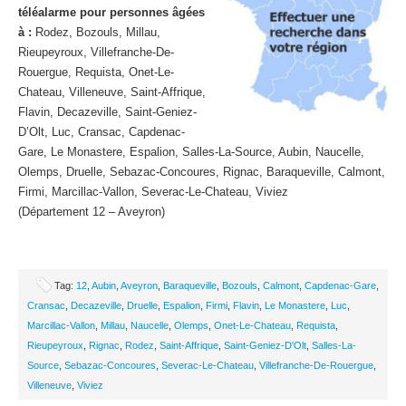
téléalarme pour personnes âgées
à :
Rodez, Bozouls, Millau,
Rieupeyroux, Villefranche-De-
Rouergue, Requista, Onet-Le-
Chateau, Villeneuve, Saint-Affrique,
Flavin, Decazeville, Saint-Geniez-
D’Olt, Luc, Cransac, Capdenac-
Gare, Le Monastere, Espalion, Salles-La-Source, Aubin, Naucelle,
Olemps, Druelle, Sebazac-Concoures, Rignac, Baraqueville, Calmont,
Firmi, Marcillac-Vallon, Severac-Le-Chateau, Viviez
(Département 12 – Aveyron)
Tag:
12
,
Aubin
,
Aveyron
,
Baraqueville
,
Bozouls
,
Calmont
,
Capdenac-Gare
,
Cransac
,
Decazeville
,
Druelle
,
Espalion
,
Firmi
,
Flavin
,
Le Monastere
,
Luc
,
Marcillac-Vallon
,
Millau
,
Naucelle
,
Olemps
,
Onet-Le-Chateau
,
Requista
,
Rieupeyroux
,
Rignac
,
Rodez
,
Saint-Affrique
,
Saint-Geniez-D'Olt
,
Salles-La-
Source
,
Sebazac-Concoures
,
Severac-Le-Chateau
,
Villefranche-De-Rouergue
,
Villeneuve
,
Viviez