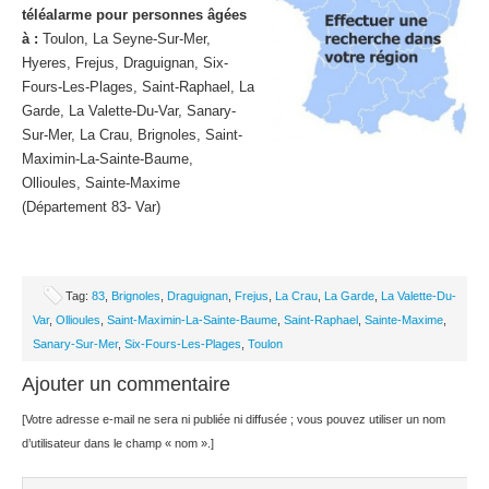
téléalarme pour personnes âgées
à :
Toulon, La Seyne-Sur-Mer,
Hyeres, Frejus, Draguignan, Six-
Fours-Les-Plages, Saint-Raphael, La
Garde, La Valette-Du-Var, Sanary-
Sur-Mer, La Crau, Brignoles, Saint-
Maximin-La-Sainte-Baume,
Ollioules, Sainte-Maxime
(Département 83- Var)
Tag:
83
,
Brignoles
,
Draguignan
,
Frejus
,
La Crau
,
La Garde
,
La Valette-Du-
Var
,
Ollioules
,
Saint-Maximin-La-Sainte-Baume
,
Saint-Raphael
,
Sainte-Maxime
,
Sanary-Sur-Mer
,
Six-Fours-Les-Plages
,
Toulon
Ajouter un commentaire
[Votre adresse e-mail ne sera ni publiée ni diffusée ; vous pouvez utiliser un nom
d’utilisateur dans le champ « nom ».]