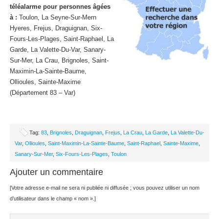
téléalarme pour personnes âgées
à :
Toulon, La Seyne-Sur-Mern
Hyeres, Frejus, Draguignan, Six-
Fours-Les-Plages, Saint-Raphael, La
Garde, La Valette-Du-Var, Sanary-
Sur-Mer, La Crau, Brignoles, Saint-
Maximin-La-Sainte-Baume,
Ollioules, Sainte-Maxime
(Département 83 – Var)
Tag:
83
,
Brignoles
,
Draguignan
,
Frejus
,
La Crau
,
La Garde
,
La Valette-Du-
Var
,
Ollioules
,
Saint-Maximin-La-Sainte-Baume
,
Saint-Raphael
,
Sainte-Maxime
,
Sanary-Sur-Mer
,
Six-Fours-Les-Plages
,
Toulon
Ajouter un commentaire
[Votre adresse e-mail ne sera ni publiée ni diffusée ; vous pouvez utiliser un nom
d’utilisateur dans le champ « nom ».]