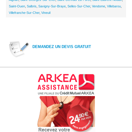
Saint-Ouen
,
Salbris
,
Savigny-Sur-Braye
,
Selles-Sur-Cher
,
Vendome
,
Villebarou
,
Villefranche-Sur-Cher
,
Vineuil
DEMANDEZ UN DEVIS GRATUIT