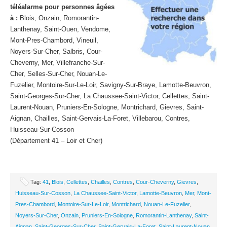
téléalarme pour personnes âgées
à :
Blois, Onzain, Romorantin-
Lanthenay, Saint-Ouen, Vendome,
Mont-Pres-Chambord, Vineuil,
Noyers-Sur-Cher, Salbris, Cour-
Cheverny, Mer, Villefranche-Sur-
Cher, Selles-Sur-Cher, Nouan-Le-
Fuzelier, Montoire-Sur-Le-Loir, Savigny-Sur-Braye, Lamotte-Beuvron,
Saint-Georges-Sur-Cher, La Chaussee-Saint-Victor, Cellettes, Saint-
Laurent-Nouan, Pruniers-En-Sologne, Montrichard, Gievres, Saint-
Aignan, Chailles, Saint-Gervais-La-Foret, Villebarou, Contres,
Huisseau-Sur-Cosson
(Département 41 – Loir et Cher)
Tag:
41
,
Blois
,
Cellettes
,
Chailles
,
Contres
,
Cour-Cheverny
,
Gievres
,
Huisseau-Sur-Cosson
,
La Chaussee-Saint-Victor
,
Lamotte-Beuvron
,
Mer
,
Mont-
Pres-Chambord
,
Montoire-Sur-Le-Loir
,
Montrichard
,
Nouan-Le-Fuzelier
,
Noyers-Sur-Cher
,
Onzain
,
Pruniers-En-Sologne
,
Romorantin-Lanthenay
,
Saint-
Aignan
,
Saint-Georges-Sur-Cher
,
Saint-Gervais-La-Foret
,
Saint-Laurent-Nouan
,