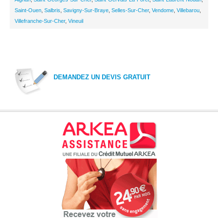
Saint-Ouen
,
Salbris
,
Savigny-Sur-Braye
,
Selles-Sur-Cher
,
Vendome
,
Villebarou
,
Villefranche-Sur-Cher
,
Vineuil
DEMANDEZ UN DEVIS GRATUIT