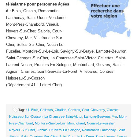
téléalarme pour personnes âgées
à :
Blois, Onzain, Romorantin-
Lanthenay, Saint-Ouen, Vendome,
Mont-Pres-Chambord, Vineuil,
Noyers-Sur-Cher, Salbris, Cour-
Cheverny, Mer, Villefranche-Sur-
Cher, Selles-Sur-Cher, Nouan-Le-
Fuzelier, Montoire-Sur-Le-Loir, Savigny-Sur-Braye, Lamotte-Beuvron,
Saint-Georges-Sur-Cher, La Chaussee-Saint-Victor, Cellettes, Saint-
Laurent-Nouan, Pruniers-En-Sologne, Montrichard, Gievres, Saint-
Aignan, Chailles, Saint-Gervais-La-Foret, Villebarou, Contres,
Huisseau-Sur-Cosson
(Département 41 – Loir et Cher)
Tag:
41
,
Blois
,
Cellettes
,
Chailles
,
Contres
,
Cour-Cheverny
,
Gievres
,
Huisseau-Sur-Cosson
,
La Chaussee-Saint-Victor
,
Lamotte-Beuvron
,
Mer
,
Mont-
Pres-Chambord
,
Montoire-Sur-Le-Loir
,
Montrichard
,
Nouan-Le-Fuzelier
,
Noyers-Sur-Cher
,
Onzain
,
Pruniers-En-Sologne
,
Romorantin-Lanthenay
,
Saint-
Aignan
,
Saint-Georges-Sur-Cher
,
Saint-Gervais-La-Foret
,
Saint-Laurent-Nouan
,