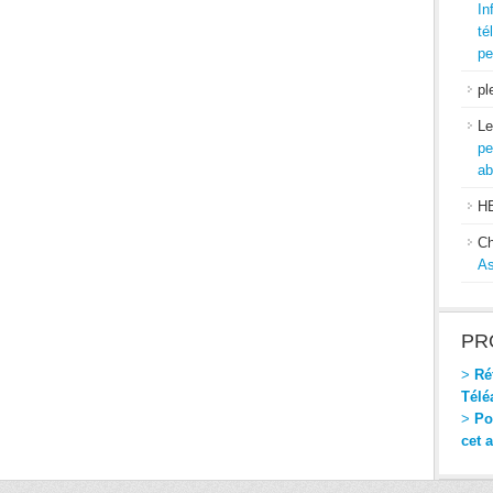
In
té
pe
pl
Le
pe
ab
H
Ch
As
PR
>
Réf
Télé
>
Pou
cet 