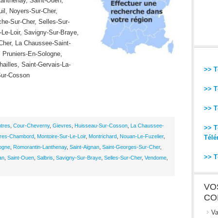
Lanthenay, Saint-Ouen,
l, Noyers-Sur-Cher,
che-Sur-Cher, Selles-Sur-
-Le-Loir, Savigny-Sur-Braye,
Cher, La Chaussee-Saint-
n, Pruniers-En-Sologne,
ailles, Saint-Gervais-La-
>> T
-Sur-Cosson
>> T
>> T
tres
,
Cour-Cheverny
,
Gievres
,
Huisseau-Sur-Cosson
,
La Chaussee-
>> T
res-Chambord
,
Montoire-Sur-Le-Loir
,
Montrichard
,
Nouan-Le-Fuzelier
,
Télé
ogne
,
Romorantin-Lanthenay
,
Saint-Aignan
,
Saint-Georges-Sur-Cher
,
>> T
an
,
Saint-Ouen
,
Salbris
,
Savigny-Sur-Braye
,
Selles-Sur-Cher
,
Vendome
,
VO
CO
Va