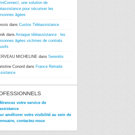
finiConnect, une solution de
léassistance pour sécuriser les
rsonnes âgées
essis
dans
Custos Téléassistance
nik
dans
Arnaque téléassistance : les
rsonnes âgées victimes de contrats
usifs
ERVEAU MICHELINE
dans
Serenitis
ristine Conord
dans
France Retraite
sistance
OFESSIONNELS
érencez votre service de
assistance
r améliorer votre visibilité au sein de
annuaire, contactez-nous