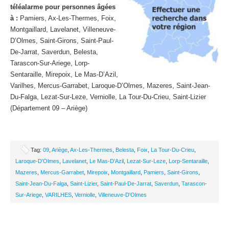
téléalarme pour personnes âgées
à :
Pamiers, Ax-Les-Thermes, Foix,
Montgaillard, Lavelanet, Villeneuve-
D’Olmes, Saint-Girons, Saint-Paul-
De-Jarrat, Saverdun, Belesta,
Tarascon-Sur-Ariege, Lorp-
Sentaraille, Mirepoix, Le Mas-D’Azil,
Varilhes, Mercus-Garrabet, Laroque-D’Olmes, Mazeres, Saint-Jean-
Du-Falga, Lezat-Sur-Leze, Verniolle, La Tour-Du-Crieu, Saint-Lizier
(Département 09 – Ariège)
Tag:
09
,
Ariège
,
Ax-Les-Thermes
,
Belesta
,
Foix
,
La Tour-Du-Crieu
,
Laroque-D'Olmes
,
Lavelanet
,
Le Mas-D'Azil
,
Lezat-Sur-Leze
,
Lorp-Sentaraille
,
Mazeres
,
Mercus-Garrabet
,
Mirepoix
,
Montgaillard
,
Pamiers
,
Saint-Girons
,
Saint-Jean-Du-Falga
,
Saint-Lizier
,
Saint-Paul-De-Jarrat
,
Saverdun
,
Tarascon-
Sur-Ariege
,
VARILHES
,
Verniolle
,
Villeneuve-D'Olmes