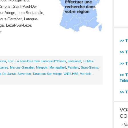
ix, Montgaillard,
Girons, Saint-Paul-De-
r-Ariege, Lorp-Sentaraille,
rcus-Garrabet, Laroque-
ga, Lezat-Sur-Leze,
er
>> T
>> T
lesta
,
Foix
,
La Tour-Du-Crieu
,
Laroque-D'Olmes
,
Lavelanet
,
Le Mas-
>> T
zeres
,
Mercus-Garrabet
,
Mirepoix
,
Montgaillard
,
Pamiers
,
Saint-Girons
,
l-De-Jarrat
,
Saverdun
,
Tarascon-Sur-Ariege
,
VARILHES
,
Verniolle
,
>> T
Télé
>> T
VO
CO
Va