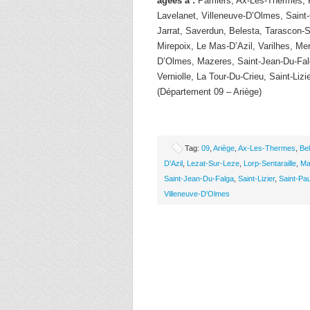
âgées à :
Pamiers, Ax-Les-Thermes, Fo
Lavelanet, Villeneuve-D’Olmes, Saint-
Jarrat, Saverdun, Belesta, Tarascon-Su
Mirepoix, Le Mas-D’Azil, Varilhes, Me
D’Olmes, Mazeres, Saint-Jean-Du-Fal
Verniolle, La Tour-Du-Crieu, Saint-Lizi
(Département 09 – Ariège)
Tag:
09
,
Ariège
,
Ax-Les-Thermes
,
Be
D'Azil
,
Lezat-Sur-Leze
,
Lorp-Sentaraille
,
Ma
Saint-Jean-Du-Falga
,
Saint-Lizier
,
Saint-Pau
Villeneuve-D'Olmes