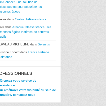
finiConnect, une solution de
léassistance pour sécuriser les
rsonnes âgées
essis
dans
Custos Téléassistance
nik
dans
Arnaque téléassistance : les
rsonnes âgées victimes de contrats
usifs
ERVEAU MICHELINE
dans
Serenitis
ristine Conord
dans
France Retraite
sistance
OFESSIONNELS
érencez votre service de
assistance
r améliorer votre visibilité au sein de
annuaire, contactez-nous