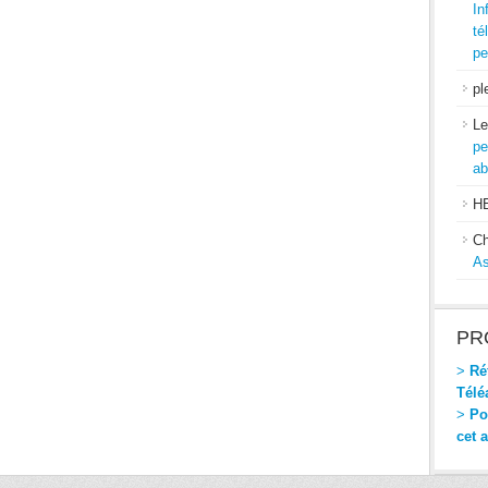
In
té
pe
pl
Le
pe
ab
H
Ch
As
PR
>
Réf
Télé
>
Pou
cet 