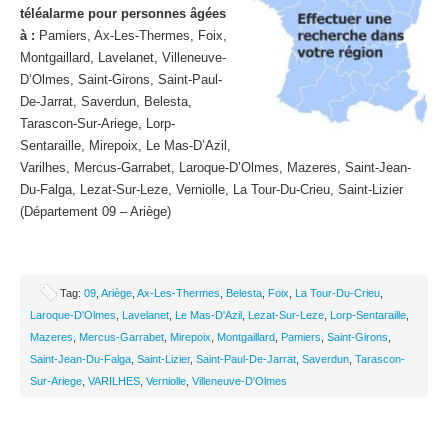
téléalarme pour personnes âgées
à :
Pamiers, Ax-Les-Thermes, Foix,
Montgaillard, Lavelanet, Villeneuve-
D’Olmes, Saint-Girons, Saint-Paul-
De-Jarrat, Saverdun, Belesta,
Tarascon-Sur-Ariege, Lorp-
Sentaraille, Mirepoix, Le Mas-D’Azil,
Varilhes, Mercus-Garrabet, Laroque-D’Olmes, Mazeres, Saint-Jean-
Du-Falga, Lezat-Sur-Leze, Verniolle, La Tour-Du-Crieu, Saint-Lizier
(Département 09 – Ariège)
Tag:
09
,
Ariège
,
Ax-Les-Thermes
,
Belesta
,
Foix
,
La Tour-Du-Crieu
,
Laroque-D'Olmes
,
Lavelanet
,
Le Mas-D'Azil
,
Lezat-Sur-Leze
,
Lorp-Sentaraille
,
Mazeres
,
Mercus-Garrabet
,
Mirepoix
,
Montgaillard
,
Pamiers
,
Saint-Girons
,
Saint-Jean-Du-Falga
,
Saint-Lizier
,
Saint-Paul-De-Jarrat
,
Saverdun
,
Tarascon-
Sur-Ariege
,
VARILHES
,
Verniolle
,
Villeneuve-D'Olmes