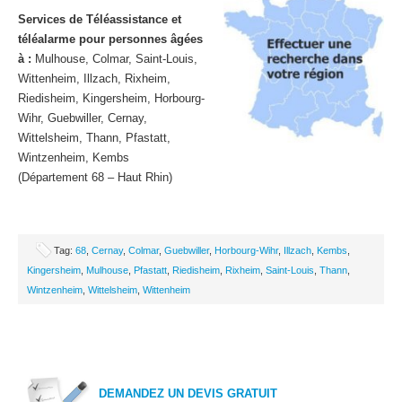
Services de Téléassistance et
téléalarme pour personnes âgées
à :
Mulhouse, Colmar, Saint-Louis,
Wittenheim, Illzach, Rixheim,
Riedisheim, Kingersheim, Horbourg-
Wihr, Guebwiller, Cernay,
Wittelsheim, Thann, Pfastatt,
Wintzenheim, Kembs
(Département 68 – Haut Rhin)
Tag:
68
,
Cernay
,
Colmar
,
Guebwiller
,
Horbourg-Wihr
,
Illzach
,
Kembs
,
Kingersheim
,
Mulhouse
,
Pfastatt
,
Riedisheim
,
Rixheim
,
Saint-Louis
,
Thann
,
Wintzenheim
,
Wittelsheim
,
Wittenheim
DEMANDEZ UN DEVIS GRATUIT