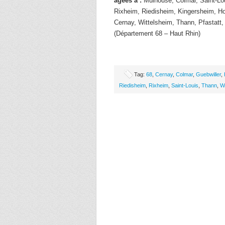
âgées à :
Mulhouse, Colmar, Saint-Lou
Rixheim, Riedisheim, Kingersheim, Ho
Cernay, Wittelsheim, Thann, Pfastat
(Département 68 – Haut Rhin)
Tag:
68
,
Cernay
,
Colmar
,
Guebwiller
,
Riedisheim
,
Rixheim
,
Saint-Louis
,
Thann
,
W