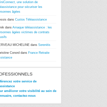
finiConnect, une solution de
léassistance pour sécuriser les
rsonnes âgées
essis
dans
Custos Téléassistance
nik
dans
Arnaque téléassistance : les
rsonnes âgées victimes de contrats
usifs
ERVEAU MICHELINE
dans
Serenitis
ristine Conord
dans
France Retraite
sistance
OFESSIONNELS
érencez votre service de
assistance
r améliorer votre visibilité au sein de
annuaire, contactez-nous