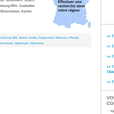
is, Wittenheim, Illzach,
rbourg-Wihr, Guebwiller,
t, Wintzenheim, Kembs
>> T
Horbourg-Wihr
,
Illzach
,
Kembs
,
Kingersheim
,
Mulhouse
,
Pfastatt
,
intzenheim
,
Wittelsheim
,
Wittenheim
>> T
>> T
>> T
Télé
>> T
VO
CO
Va