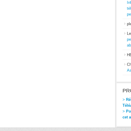
In
té
pe
pl
Le
pe
ab
H
Ch
As
PR
>
Réf
Télé
>
Pou
cet 