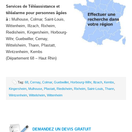
Services de Téléassistance et
téléalarme pour personnes âgées
à :
Mulhouse, Colmar, Saint-Louis,
Wittenheim, Illzach, Rixheim,
Riedisheim, Kingersheim, Horbourg-
Wihr, Guebwiller, Cernay,
Wittelsheim, Thann, Pfastatt,
Wintzenheim, Kembs
(Département 68 – Haut Rhin)
Tag:
68
,
Cernay
,
Colmar
,
Guebwiller
,
Horbourg-Wihr
,
Illzach
,
Kembs
,
Kingersheim
,
Mulhouse
,
Pfastatt
,
Riedisheim
,
Rixheim
,
Saint-Louis
,
Thann
,
Wintzenheim
,
Wittelsheim
,
Wittenheim
DEMANDEZ UN DEVIS GRATUIT