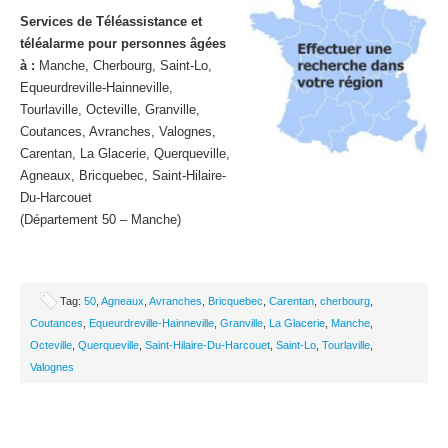
Services de Téléassistance et
téléalarme pour personnes âgées
à :
Manche, Cherbourg, Saint-Lo,
Equeurdreville-Hainneville,
Tourlaville, Octeville, Granville,
Coutances, Avranches, Valognes,
Carentan, La Glacerie, Querqueville,
Agneaux, Bricquebec, Saint-Hilaire-
Du-Harcouet
(Département 50 – Manche)
Tag:
50
,
Agneaux
,
Avranches
,
Bricquebec
,
Carentan
,
cherbourg
,
Coutances
,
Equeurdreville-Hainneville
,
Granville
,
La Glacerie
,
Manche
,
Octeville
,
Querqueville
,
Saint-Hilaire-Du-Harcouet
,
Saint-Lo
,
Tourlaville
,
Valognes