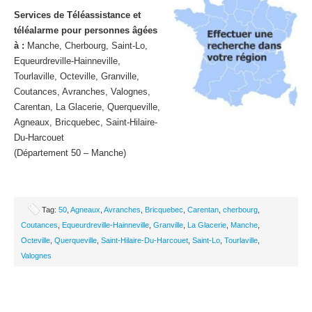
Services de Téléassistance et
téléalarme pour personnes âgées
à :
Manche, Cherbourg, Saint-Lo,
Equeurdreville-Hainneville,
Tourlaville, Octeville, Granville,
Coutances, Avranches, Valognes,
Carentan, La Glacerie, Querqueville,
Agneaux, Bricquebec, Saint-Hilaire-
Du-Harcouet
(Département 50 – Manche)
Tag:
50
,
Agneaux
,
Avranches
,
Bricquebec
,
Carentan
,
cherbourg
,
Coutances
,
Equeurdreville-Hainneville
,
Granville
,
La Glacerie
,
Manche
,
Octeville
,
Querqueville
,
Saint-Hilaire-Du-Harcouet
,
Saint-Lo
,
Tourlaville
,
Valognes