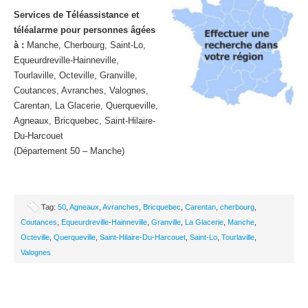
Services de Téléassistance et
téléalarme pour personnes âgées
à :
Manche, Cherbourg, Saint-Lo,
Equeurdreville-Hainneville,
Tourlaville, Octeville, Granville,
Coutances, Avranches, Valognes,
Carentan, La Glacerie, Querqueville,
Agneaux, Bricquebec, Saint-Hilaire-
Du-Harcouet
(Département 50 – Manche)
Tag:
50
,
Agneaux
,
Avranches
,
Bricquebec
,
Carentan
,
cherbourg
,
Coutances
,
Equeurdreville-Hainneville
,
Granville
,
La Glacerie
,
Manche
,
Octeville
,
Querqueville
,
Saint-Hilaire-Du-Harcouet
,
Saint-Lo
,
Tourlaville
,
Valognes