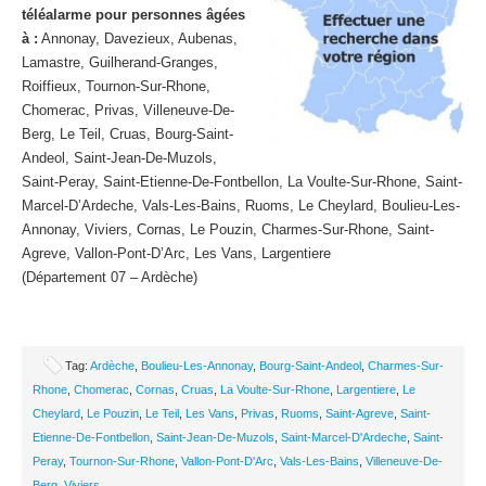
téléalarme pour personnes âgées
à :
Annonay, Davezieux, Aubenas,
Lamastre, Guilherand-Granges,
Roiffieux, Tournon-Sur-Rhone,
Chomerac, Privas, Villeneuve-De-
Berg, Le Teil, Cruas, Bourg-Saint-
Andeol, Saint-Jean-De-Muzols,
Saint-Peray, Saint-Etienne-De-Fontbellon, La Voulte-Sur-Rhone, Saint-
Marcel-D’Ardeche, Vals-Les-Bains, Ruoms, Le Cheylard, Boulieu-Les-
Annonay, Viviers, Cornas, Le Pouzin, Charmes-Sur-Rhone, Saint-
Agreve, Vallon-Pont-D’Arc, Les Vans, Largentiere
(Département 07 – Ardèche)
Tag:
Ardèche
,
Boulieu-Les-Annonay
,
Bourg-Saint-Andeol
,
Charmes-Sur-
Rhone
,
Chomerac
,
Cornas
,
Cruas
,
La Voulte-Sur-Rhone
,
Largentiere
,
Le
Cheylard
,
Le Pouzin
,
Le Teil
,
Les Vans
,
Privas
,
Ruoms
,
Saint-Agreve
,
Saint-
Etienne-De-Fontbellon
,
Saint-Jean-De-Muzols
,
Saint-Marcel-D'Ardeche
,
Saint-
Peray
,
Tournon-Sur-Rhone
,
Vallon-Pont-D'Arc
,
Vals-Les-Bains
,
Villeneuve-De-
Berg
,
Viviers