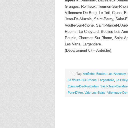
âgées à :
Annonay, Davezieux, Aubena
Granges, Roiffieux, Tournon-Sur-Rhon
Villeneuve-De-Berg, Le Teil, Cruas, B
Jean-De-Muzols, Saint-Peray, Saint-E
Voulte-Sur-Rhone, Saint-Marcel-D’Ard
Ruoms, Le Cheylard, Boulieu-Les-Anno
Pouzin, Charmes-Sur-Rhone, Saint-Agr
Les Vans, Largentiere
(Département 07 – Ardèche)
Tag:
Ardèche
,
Boulieu-Les-Annonay
,
La Voulte-Sur-Rhone
,
Largentiere
,
Le Cheyl
Etienne-De-Fontbellon
,
Saint-Jean-De-Muz
Pont-D'Arc
,
Vals-Les-Bains
,
Villeneuve-De