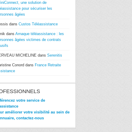
finiConnect, une solution de
léassistance pour sécuriser les
rsonnes âgées
essis
dans
Custos Téléassistance
nik
dans
Arnaque téléassistance : les
rsonnes âgées victimes de contrats
usifs
ERVEAU MICHELINE
dans
Serenitis
ristine Conord
dans
France Retraite
sistance
OFESSIONNELS
érencez votre service de
assistance
r améliorer votre visibilité au sein de
annuaire, contactez-nous