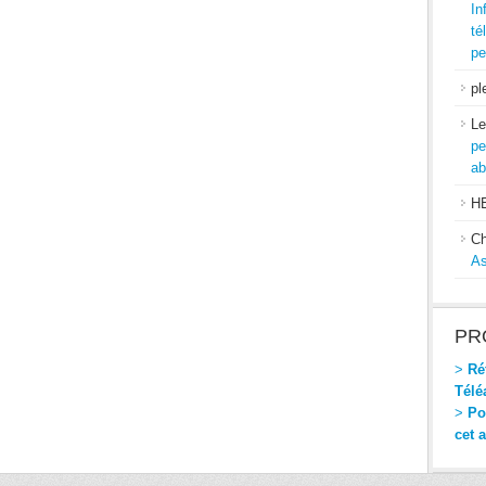
In
té
pe
pl
Le
pe
ab
H
Ch
As
PR
>
Réf
Télé
>
Pou
cet 