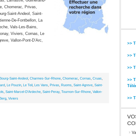
s, Lamastre, Guilherand-
e, Chomerac, Privas,
ourg-Saint-Andeol, Saint-
tienne-De-Fontbellon, La
eche, Vals-Les-Bains,
nay, Viviers, Cornas, Le
eve, Vallon-Pont-D’Arc,
>> T
>> T
>> T
Bourg-Saint-Andeol
,
Charmes-Sur-Rhone
,
Chomerac
,
Cornas
,
Cruas
,
>> T
ard
,
Le Pouzin
,
Le Teil
,
Les Vans
,
Privas
,
Ruoms
,
Saint-Agreve
,
Saint-
Télé
ols
,
Saint-Marcel-D'Ardeche
,
Saint-Peray
,
Tournon-Sur-Rhone
,
Vallon-
>> T
-Berg
,
Viviers
VO
CO
Va