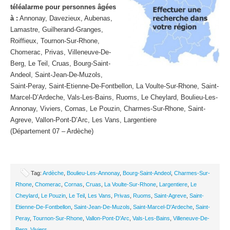
téléalarme pour personnes âgées
à :
Annonay, Davezieux, Aubenas,
Lamastre, Guilherand-Granges,
Roiffieux, Tournon-Sur-Rhone,
Chomerac, Privas, Villeneuve-De-
Berg, Le Teil, Cruas, Bourg-Saint-
Andeol, Saint-Jean-De-Muzols,
Saint-Peray, Saint-Etienne-De-Fontbellon, La Voulte-Sur-Rhone, Saint-
Marcel-D’Ardeche, Vals-Les-Bains, Ruoms, Le Cheylard, Boulieu-Les-
Annonay, Viviers, Cornas, Le Pouzin, Charmes-Sur-Rhone, Saint-
Agreve, Vallon-Pont-D’Arc, Les Vans, Largentiere
(Département 07 – Ardèche)
Tag:
Ardèche
,
Boulieu-Les-Annonay
,
Bourg-Saint-Andeol
,
Charmes-Sur-
Rhone
,
Chomerac
,
Cornas
,
Cruas
,
La Voulte-Sur-Rhone
,
Largentiere
,
Le
Cheylard
,
Le Pouzin
,
Le Teil
,
Les Vans
,
Privas
,
Ruoms
,
Saint-Agreve
,
Saint-
Etienne-De-Fontbellon
,
Saint-Jean-De-Muzols
,
Saint-Marcel-D'Ardeche
,
Saint-
Peray
,
Tournon-Sur-Rhone
,
Vallon-Pont-D'Arc
,
Vals-Les-Bains
,
Villeneuve-De-
Berg
,
Viviers