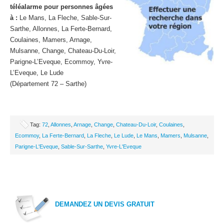
téléalarme pour personnes âgées
à :
Le Mans, La Fleche, Sable-Sur-
Sarthe, Allonnes, La Ferte-Bernard,
Coulaines, Mamers, Arnage,
Mulsanne, Change, Chateau-Du-Loir,
Parigne-L’Eveque, Ecommoy, Yvre-
L’Eveque, Le Lude
(Département 72 – Sarthe)
Tag:
72
,
Allonnes
,
Arnage
,
Change
,
Chateau-Du-Loir
,
Coulaines
,
Ecommoy
,
La Ferte-Bernard
,
La Fleche
,
Le Lude
,
Le Mans
,
Mamers
,
Mulsanne
,
Parigne-L'Eveque
,
Sable-Sur-Sarthe
,
Yvre-L'Eveque
DEMANDEZ UN DEVIS GRATUIT