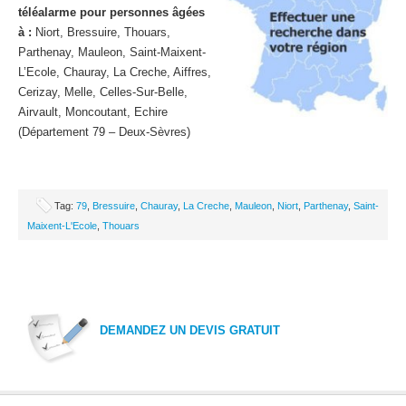
téléalarme pour personnes âgées
à :
Niort, Bressuire, Thouars,
Parthenay, Mauleon, Saint-Maixent-
L’Ecole, Chauray, La Creche, Aiffres,
Cerizay, Melle, Celles-Sur-Belle,
Airvault, Moncoutant, Echire
(Département 79 – Deux-Sèvres)
Tag:
79
,
Bressuire
,
Chauray
,
La Creche
,
Mauleon
,
Niort
,
Parthenay
,
Saint-
Maixent-L'Ecole
,
Thouars
DEMANDEZ UN DEVIS GRATUIT