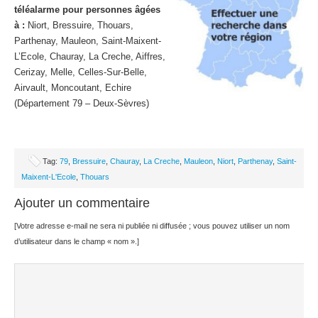
téléalarme pour personnes âgées
à :
Niort, Bressuire, Thouars,
Parthenay, Mauleon, Saint-Maixent-
L’Ecole, Chauray, La Creche, Aiffres,
Cerizay, Melle, Celles-Sur-Belle,
Airvault, Moncoutant, Echire
(Département 79 – Deux-Sèvres)
Tag:
79
,
Bressuire
,
Chauray
,
La Creche
,
Mauleon
,
Niort
,
Parthenay
,
Saint-
Maixent-L'Ecole
,
Thouars
Ajouter un commentaire
[Votre adresse e-mail ne sera ni publiée ni diffusée ; vous pouvez utiliser un nom
d’utilisateur dans le champ « nom ».]