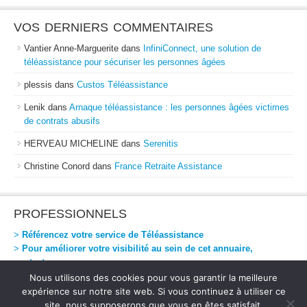
VOS DERNIERS COMMENTAIRES
Vantier Anne-Marguerite
dans
InfiniConnect, une solution de
téléassistance pour sécuriser les personnes âgées
plessis
dans
Custos Téléassistance
Lenik
dans
Arnaque téléassistance : les personnes âgées victimes
de contrats abusifs
HERVEAU MICHELINE
dans
Serenitis
Christine Conord
dans
France Retraite Assistance
PROFESSIONNELS
>
Référencez votre service de Téléassistance
>
Pour améliorer votre visibilité au sein de cet annuaire,
contactez-nous
Nous utilisons des cookies pour vous garantir la meilleure
expérience sur notre site web. Si vous continuez à utiliser ce
site, nous supposerons que vous en êtes satisfait.