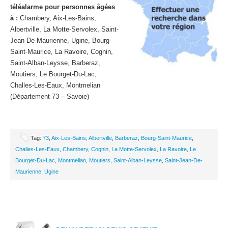
téléalarme pour personnes âgées
à :
Chambery, Aix-Les-Bains,
Albertville, La Motte-Servolex, Saint-
Jean-De-Maurienne, Ugine, Bourg-
Saint-Maurice, La Ravoire, Cognin,
Saint-Alban-Leysse, Barberaz,
Moutiers, Le Bourget-Du-Lac,
Challes-Les-Eaux, Montmelian
(Département 73 – Savoie)
Tag:
73
,
Aix-Les-Bains
,
Albertville
,
Barberaz
,
Bourg-Saint-Maurice
,
Challes-Les-Eaux
,
Chambery
,
Cognin
,
La Motte-Servolex
,
La Ravoire
,
Le
Bourget-Du-Lac
,
Montmelian
,
Moutiers
,
Saint-Alban-Leysse
,
Saint-Jean-De-
Maurienne
,
Ugine