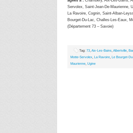
âgées à :
Chambery, Aix-Les-Bains, Alb
Servolex, Saint-Jean-De-Maurienne, U
La Ravoire, Cognin, Saint-Alban-Leys
Bourget-Du-Lac, Challes-Les-Eaux, M
(Département 73 – Savoie)
Tag:
73
,
Aix-Les-Bains
,
Albertville
,
Ba
Motte-Servolex
,
La Ravoire
,
Le Bourget-Du
Maurienne
,
Ugine