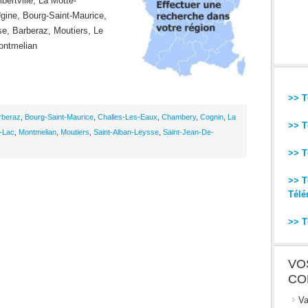
ertville, La Motte-
gine, Bourg-Saint-Maurice,
se, Barberaz, Moutiers, Le
ontmelian
>> T
rberaz
,
Bourg-Saint-Maurice
,
Challes-Les-Eaux
,
Chambery
,
Cognin
,
La
>> T
-Lac
,
Montmelian
,
Moutiers
,
Saint-Alban-Leysse
,
Saint-Jean-De-
>> T
>> T
Télé
>> T
VO
CO
Va