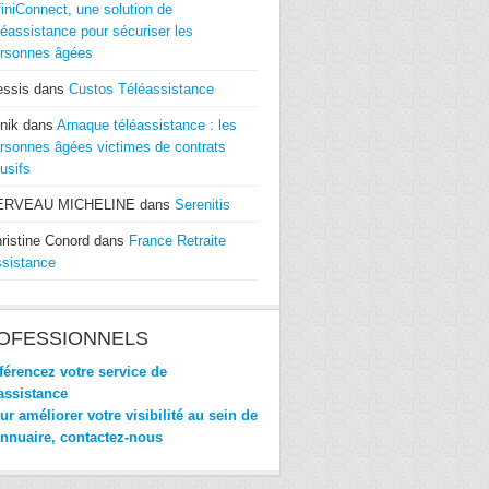
finiConnect, une solution de
léassistance pour sécuriser les
rsonnes âgées
essis
dans
Custos Téléassistance
nik
dans
Arnaque téléassistance : les
rsonnes âgées victimes de contrats
usifs
ERVEAU MICHELINE
dans
Serenitis
ristine Conord
dans
France Retraite
sistance
OFESSIONNELS
érencez votre service de
assistance
r améliorer votre visibilité au sein de
annuaire, contactez-nous