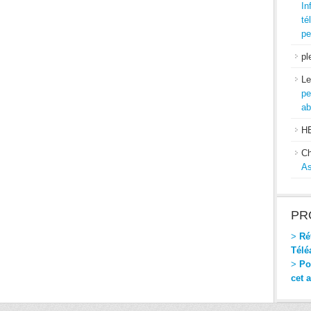
In
té
pe
pl
Le
pe
ab
H
Ch
As
PR
>
Réf
Télé
>
Pou
cet 