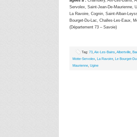
âgées à :
Chambery, Aix-Les-Bains, Alb
Servolex, Saint-Jean-De-Maurienne, U
La Ravoire, Cognin, Saint-Alban-Leys
Bourget-Du-Lac, Challes-Les-Eaux, M
(Département 73 – Savoie)
Tag:
73
,
Aix-Les-Bains
,
Albertville
,
Ba
Motte-Servolex
,
La Ravoire
,
Le Bourget-Du
Maurienne
,
Ugine