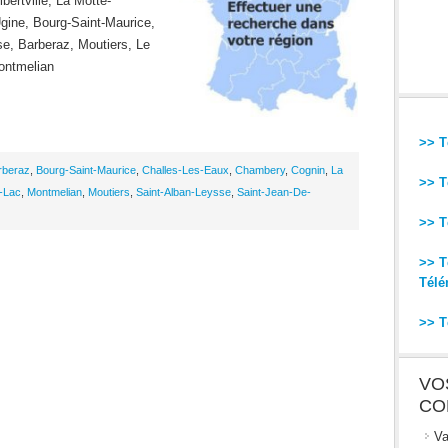
ertville, La Motte-
gine, Bourg-Saint-Maurice,
se, Barberaz, Moutiers, Le
ontmelian
>> T
rberaz
,
Bourg-Saint-Maurice
,
Challes-Les-Eaux
,
Chambery
,
Cognin
,
La
>> T
-Lac
,
Montmelian
,
Moutiers
,
Saint-Alban-Leysse
,
Saint-Jean-De-
>> T
>> T
Télé
>> T
VO
CO
Va