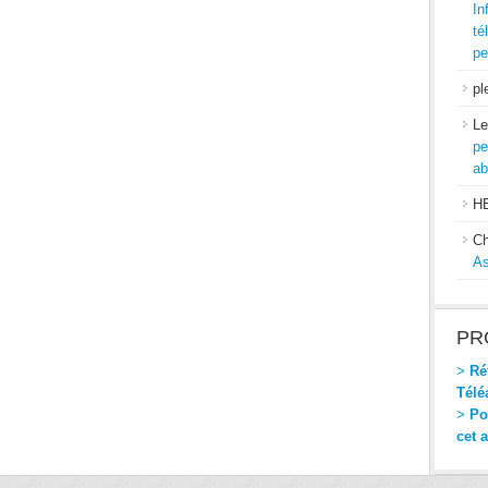
In
té
pe
pl
Le
pe
ab
H
Ch
As
PR
>
Réf
Télé
>
Pou
cet 