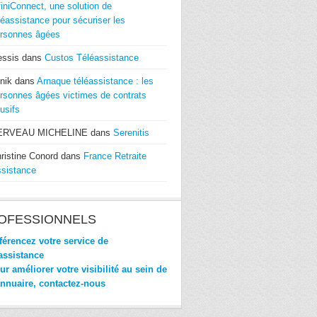
finiConnect, une solution de
léassistance pour sécuriser les
rsonnes âgées
essis
dans
Custos Téléassistance
nik
dans
Arnaque téléassistance : les
rsonnes âgées victimes de contrats
usifs
ERVEAU MICHELINE
dans
Serenitis
ristine Conord
dans
France Retraite
sistance
OFESSIONNELS
érencez votre service de
assistance
r améliorer votre visibilité au sein de
annuaire, contactez-nous