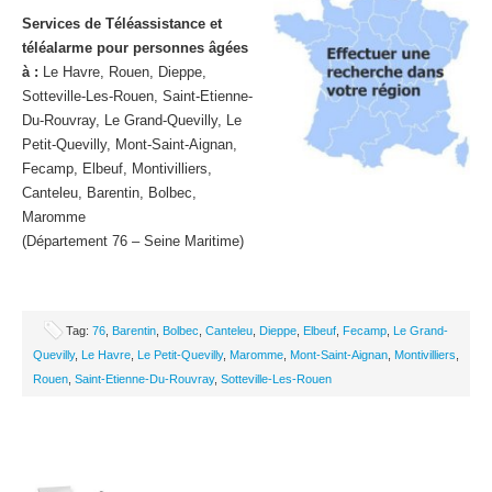
Services de Téléassistance et
téléalarme pour personnes âgées
à :
Le Havre, Rouen, Dieppe,
Sotteville-Les-Rouen, Saint-Etienne-
Du-Rouvray, Le Grand-Quevilly, Le
Petit-Quevilly, Mont-Saint-Aignan,
Fecamp, Elbeuf, Montivilliers,
Canteleu, Barentin, Bolbec,
Maromme
(Département 76 – Seine Maritime)
Tag:
76
,
Barentin
,
Bolbec
,
Canteleu
,
Dieppe
,
Elbeuf
,
Fecamp
,
Le Grand-
Quevilly
,
Le Havre
,
Le Petit-Quevilly
,
Maromme
,
Mont-Saint-Aignan
,
Montivilliers
,
Rouen
,
Saint-Etienne-Du-Rouvray
,
Sotteville-Les-Rouen