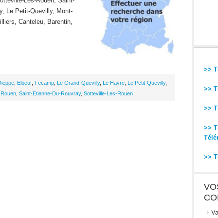
tteville-Les-Rouen, Saint-
, Le Petit-Quevilly, Mont-
liers, Canteleu, Barentin,
>> T
Dieppe
,
Elbeuf
,
Fecamp
,
Le Grand-Quevilly
,
Le Havre
,
Le Petit-Quevilly
,
>> T
,
Rouen
,
Saint-Etienne-Du-Rouvray
,
Sotteville-Les-Rouen
>> T
>> T
Télé
>> T
VO
CO
Va