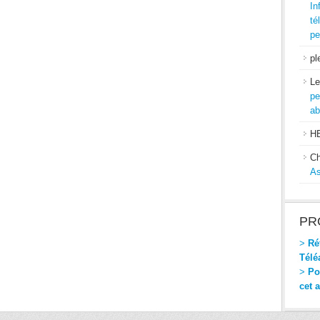
In
té
pe
pl
Le
pe
ab
H
Ch
As
PR
>
Réf
Télé
>
Pou
cet 