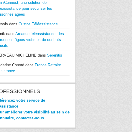
finiConnect, une solution de
léassistance pour sécuriser les
rsonnes âgées
essis
dans
Custos Téléassistance
nik
dans
Arnaque téléassistance : les
rsonnes âgées victimes de contrats
usifs
ERVEAU MICHELINE
dans
Serenitis
ristine Conord
dans
France Retraite
sistance
OFESSIONNELS
érencez votre service de
assistance
r améliorer votre visibilité au sein de
annuaire, contactez-nous