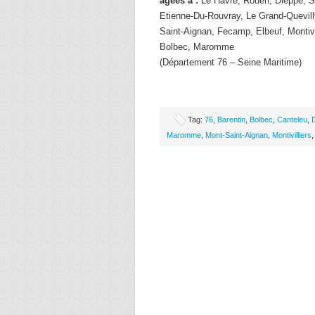
âgées à :
Le Havre, Rouen, Dieppe, So
Etienne-Du-Rouvray, Le Grand-Quevilly
Saint-Aignan, Fecamp, Elbeuf, Montivil
Bolbec, Maromme
(Département 76 – Seine Maritime)
Tag:
76
,
Barentin
,
Bolbec
,
Canteleu
,
Maromme
,
Mont-Saint-Aignan
,
Montivilliers