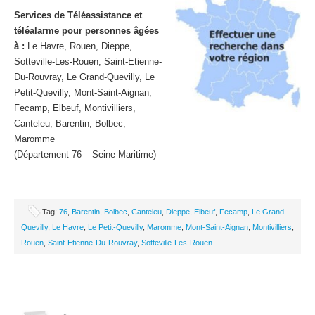
Services de Téléassistance et
téléalarme pour personnes âgées
à :
Le Havre, Rouen, Dieppe,
Sotteville-Les-Rouen, Saint-Etienne-
Du-Rouvray, Le Grand-Quevilly, Le
Petit-Quevilly, Mont-Saint-Aignan,
Fecamp, Elbeuf, Montivilliers,
Canteleu, Barentin, Bolbec,
Maromme
(Département 76 – Seine Maritime)
Tag:
76
,
Barentin
,
Bolbec
,
Canteleu
,
Dieppe
,
Elbeuf
,
Fecamp
,
Le Grand-
Quevilly
,
Le Havre
,
Le Petit-Quevilly
,
Maromme
,
Mont-Saint-Aignan
,
Montivilliers
,
Rouen
,
Saint-Etienne-Du-Rouvray
,
Sotteville-Les-Rouen