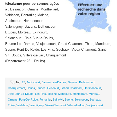
téléalarme pour personnes âgées
à :
Besancon, Ornans, Montbeliard,
Valdahon, Pontarlier, Maiche,
Audincourt, Herimoncourt,
Valentigney, Bavans, Bethoncourt,
Etupes, Morteau, Exincourt,
Seloncourt, L’Isle-Sur-Le-Doubs,
Baume-Les-Dames, Voujeaucourt, Grand-Charmont, Thise, Mandeure,
Saone, Pont-De-Roide, Les Fins, Sochaux, Vieux-Charmont, Saint-
Vit, Doubs, Villers-Le-Lac, Charquemont
(Département 25 – Doubs)
Tag:
25
,
Audincourt
,
Baume-Les-Dames
,
Bavans
,
Bethoncourt
,
Charquemont
,
Doubs
,
Etupes
,
Exincourt
,
Grand-Charmont
,
Herimoncourt
,
L'Isle-Sur-Le-Doubs
,
Les Fins
,
Maiche
,
Mandeure
,
Montbeliard
,
Morteau
,
Ornans
,
Pont-De-Roide
,
Pontarlier
,
Saint-Vit
,
Saone
,
Seloncourt
,
Sochaux
,
Thise
,
Valdahon
,
Valentigney
,
Vieux-Charmont
,
Villers-Le-Lac
,
Voujeaucourt