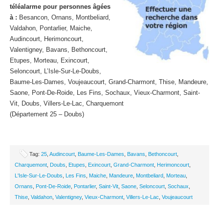
téléalarme pour personnes âgées
à :
Besancon, Ornans, Montbeliard,
Valdahon, Pontarlier, Maiche,
Audincourt, Herimoncourt,
Valentigney, Bavans, Bethoncourt,
Etupes, Morteau, Exincourt,
Seloncourt, L’Isle-Sur-Le-Doubs,
Baume-Les-Dames, Voujeaucourt, Grand-Charmont, Thise, Mandeure,
Saone, Pont-De-Roide, Les Fins, Sochaux, Vieux-Charmont, Saint-
Vit, Doubs, Villers-Le-Lac, Charquemont
(Département 25 – Doubs)
Tag:
25
,
Audincourt
,
Baume-Les-Dames
,
Bavans
,
Bethoncourt
,
Charquemont
,
Doubs
,
Etupes
,
Exincourt
,
Grand-Charmont
,
Herimoncourt
,
L'Isle-Sur-Le-Doubs
,
Les Fins
,
Maiche
,
Mandeure
,
Montbeliard
,
Morteau
,
Ornans
,
Pont-De-Roide
,
Pontarlier
,
Saint-Vit
,
Saone
,
Seloncourt
,
Sochaux
,
Thise
,
Valdahon
,
Valentigney
,
Vieux-Charmont
,
Villers-Le-Lac
,
Voujeaucourt