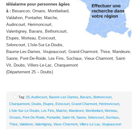
téléalarme pour personnes âgées
à :
Besancon, Ornans, Montbeliard,
Valdahon, Pontarlier, Maiche,
Audincourt, Herimoncourt,
Valentigney, Bavans, Bethoncourt,
Etupes, Morteau, Exincourt,
Seloncourt, L’Isle-Sur-Le-Doubs,
Baume-Les-Dames, Voujeaucourt, Grand-Charmont, Thise, Mandeure,
Saone, Pont-De-Roide, Les Fins, Sochaux, Vieux-Charmont, Saint-
Vit, Doubs, Villers-Le-Lac, Charquemont
(Département 25 – Doubs)
Tag:
25
,
Audincourt
,
Baume-Les-Dames
,
Bavans
,
Bethoncourt
,
Charquemont
,
Doubs
,
Etupes
,
Exincourt
,
Grand-Charmont
,
Herimoncourt
,
L'Isle-Sur-Le-Doubs
,
Les Fins
,
Maiche
,
Mandeure
,
Montbeliard
,
Morteau
,
Ornans
,
Pont-De-Roide
,
Pontarlier
,
Saint-Vit
,
Saone
,
Seloncourt
,
Sochaux
,
Thise
,
Valdahon
,
Valentigney
,
Vieux-Charmont
,
Villers-Le-Lac
,
Voujeaucourt