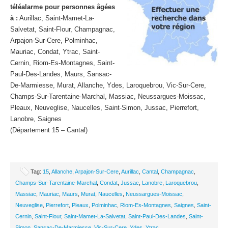
téléalarme pour personnes âgées
à :
Aurillac, Saint-Mamet-La-
Salvetat, Saint-Flour, Champagnac,
Arpajon-Sur-Cere, Polminhac,
Mauriac, Condat, Ytrac, Saint-
Cernin, Riom-Es-Montagnes, Saint-
Paul-Des-Landes, Maurs, Sansac-
De-Marmiesse, Murat, Allanche, Ydes, Laroquebrou, Vic-Sur-Cere,
Champs-Sur-Tarentaine-Marchal, Massiac, Neussargues-Moissac,
Pleaux, Neuveglise, Naucelles, Saint-Simon, Jussac, Pierrefort,
Lanobre, Saignes
(Département 15 – Cantal)
Tag:
15
,
Allanche
,
Arpajon-Sur-Cere
,
Aurillac
,
Cantal
,
Champagnac
,
Champs-Sur-Tarentaine-Marchal
,
Condat
,
Jussac
,
Lanobre
,
Laroquebrou
,
Massiac
,
Mauriac
,
Maurs
,
Murat
,
Naucelles
,
Neussargues-Moissac
,
Neuveglise
,
Pierrefort
,
Pleaux
,
Polminhac
,
Riom-Es-Montagnes
,
Saignes
,
Saint-
Cernin
,
Saint-Flour
,
Saint-Mamet-La-Salvetat
,
Saint-Paul-Des-Landes
,
Saint-
Simon
,
Sansac-De-Marmiesse
,
Vic-Sur-Cere
,
Ydes
,
Ytrac