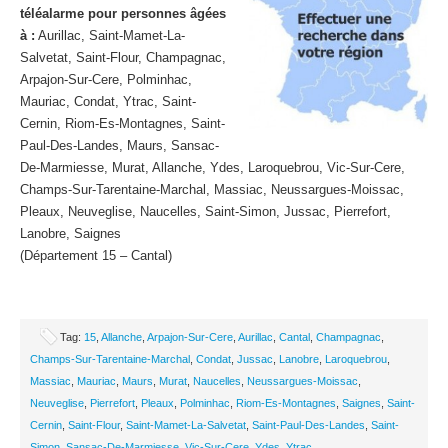
téléalarme pour personnes âgées
à :
Aurillac, Saint-Mamet-La-
Salvetat, Saint-Flour, Champagnac,
Arpajon-Sur-Cere, Polminhac,
Mauriac, Condat, Ytrac, Saint-
Cernin, Riom-Es-Montagnes, Saint-
Paul-Des-Landes, Maurs, Sansac-
De-Marmiesse, Murat, Allanche, Ydes, Laroquebrou, Vic-Sur-Cere,
Champs-Sur-Tarentaine-Marchal, Massiac, Neussargues-Moissac,
Pleaux, Neuveglise, Naucelles, Saint-Simon, Jussac, Pierrefort,
Lanobre, Saignes
(Département 15 – Cantal)
Tag:
15
,
Allanche
,
Arpajon-Sur-Cere
,
Aurillac
,
Cantal
,
Champagnac
,
Champs-Sur-Tarentaine-Marchal
,
Condat
,
Jussac
,
Lanobre
,
Laroquebrou
,
Massiac
,
Mauriac
,
Maurs
,
Murat
,
Naucelles
,
Neussargues-Moissac
,
Neuveglise
,
Pierrefort
,
Pleaux
,
Polminhac
,
Riom-Es-Montagnes
,
Saignes
,
Saint-
Cernin
,
Saint-Flour
,
Saint-Mamet-La-Salvetat
,
Saint-Paul-Des-Landes
,
Saint-
Simon
,
Sansac-De-Marmiesse
,
Vic-Sur-Cere
,
Ydes
,
Ytrac