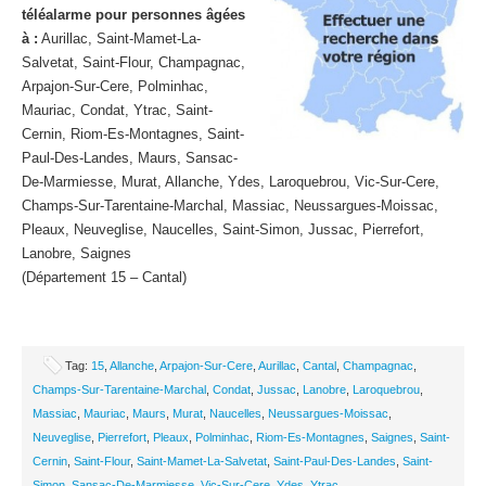
téléalarme pour personnes âgées
à :
Aurillac, Saint-Mamet-La-
Salvetat, Saint-Flour, Champagnac,
Arpajon-Sur-Cere, Polminhac,
Mauriac, Condat, Ytrac, Saint-
Cernin, Riom-Es-Montagnes, Saint-
Paul-Des-Landes, Maurs, Sansac-
De-Marmiesse, Murat, Allanche, Ydes, Laroquebrou, Vic-Sur-Cere,
Champs-Sur-Tarentaine-Marchal, Massiac, Neussargues-Moissac,
Pleaux, Neuveglise, Naucelles, Saint-Simon, Jussac, Pierrefort,
Lanobre, Saignes
(Département 15 – Cantal)
Tag:
15
,
Allanche
,
Arpajon-Sur-Cere
,
Aurillac
,
Cantal
,
Champagnac
,
Champs-Sur-Tarentaine-Marchal
,
Condat
,
Jussac
,
Lanobre
,
Laroquebrou
,
Massiac
,
Mauriac
,
Maurs
,
Murat
,
Naucelles
,
Neussargues-Moissac
,
Neuveglise
,
Pierrefort
,
Pleaux
,
Polminhac
,
Riom-Es-Montagnes
,
Saignes
,
Saint-
Cernin
,
Saint-Flour
,
Saint-Mamet-La-Salvetat
,
Saint-Paul-Des-Landes
,
Saint-
Simon
,
Sansac-De-Marmiesse
,
Vic-Sur-Cere
,
Ydes
,
Ytrac