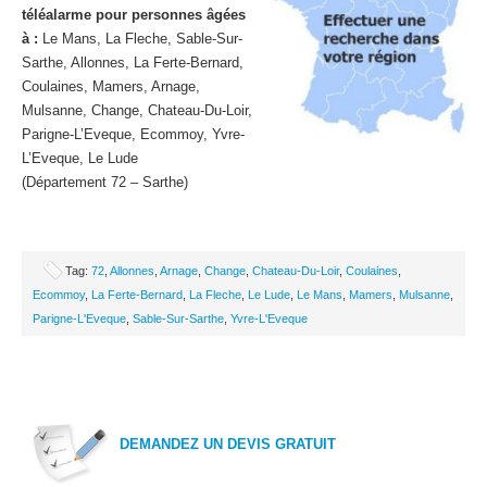
téléalarme pour personnes âgées
à :
Le Mans, La Fleche, Sable-Sur-
Sarthe, Allonnes, La Ferte-Bernard,
Coulaines, Mamers, Arnage,
Mulsanne, Change, Chateau-Du-Loir,
Parigne-L’Eveque, Ecommoy, Yvre-
L’Eveque, Le Lude
(Département 72 – Sarthe)
Tag:
72
,
Allonnes
,
Arnage
,
Change
,
Chateau-Du-Loir
,
Coulaines
,
Ecommoy
,
La Ferte-Bernard
,
La Fleche
,
Le Lude
,
Le Mans
,
Mamers
,
Mulsanne
,
Parigne-L'Eveque
,
Sable-Sur-Sarthe
,
Yvre-L'Eveque
DEMANDEZ UN DEVIS GRATUIT