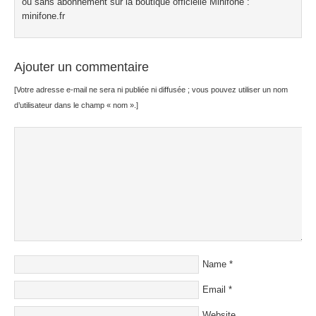
ou sans abonnement sur la boutique officielle Minifone :
minifone.fr
Ajouter un commentaire
[Votre adresse e-mail ne sera ni publiée ni diffusée ; vous pouvez utiliser un nom
d’utilisateur dans le champ « nom ».]
Name
*
Email
*
Website