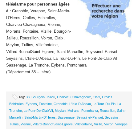
téléalarme pour personnes âgées
à :
Grenoble, Voreppe, Saint-Martin-
D’Heres, Crolles, Echirolles,
Charvieu-Chavagneux, Vienne,
Moirans, Fontaine, Vizille, Bourgoin-
Jallieu, Roussillon, Voiron, Claix,
Meylan, Tullins, Villefontaine,
Villard-BonnotSaint-Egreve, Saint-Marcellin, Seyssinet-Pariset,
Seyssins, L’Isle-D’Abeau, La Tour-Du-Pin, Le Pont-De-ClaixVif,
Sassenage, La Tronche, Eybens, Pontcharra
(Département 38 – Isère)
Tag:
38
,
Bourgoin-Jallieu
,
Charvieu-Chavagneux
,
Claix
,
Crolles
,
Echirolles
,
Eybens
,
Fontaine
,
Grenoble
,
L'Isle-D'Abeau
,
La Tour-Du-Pin
,
La
Tronche
,
Le Pont-De-ClaixVif
,
Meylan
,
Moirans
,
Pontcharra
,
Roussillon
,
Saint-
Marcellin
,
Saint-Martin-D'Heres
,
Sassenage
,
Seyssinet-Pariset
,
Seyssins
,
Tullins
,
Vienne
,
Villard-BonnotSaint-Egreve
,
Villefontaine
,
Vizille
,
Voiron
,
Voreppe