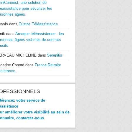
finiConnect, une solution de
léassistance pour sécuriser les
rsonnes âgées
essis
dans
Custos Téléassistance
nik
dans
Arnaque téléassistance : les
rsonnes âgées victimes de contrats
usifs
ERVEAU MICHELINE
dans
Serenitis
ristine Conord
dans
France Retraite
sistance
OFESSIONNELS
érencez votre service de
assistance
r améliorer votre visibilité au sein de
annuaire, contactez-nous