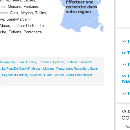
rtin-D’Heres, Crolles,
nne, Moirans, Fontaine,
oiron, Claix, Meylan, Tullins,
ve, Saint-Marcellin,
’Abeau, La Tour-Du-Pin, Le
nche, Eybens, Pontcharra
>> T
>> T
Chavagneux
,
Claix
,
Crolles
,
Echirolles
,
Eybens
,
Fontaine
,
Grenoble
,
>> T
e
,
Le Pont-De-ClaixVif
,
Meylan
,
Moirans
,
Pontcharra
,
Roussillon
,
Saint-
e
,
Seyssinet-Pariset
,
Seyssins
,
Tullins
,
Vienne
,
Villard-BonnotSaint-
>> T
e
Télé
>> T
VO
CO
Va