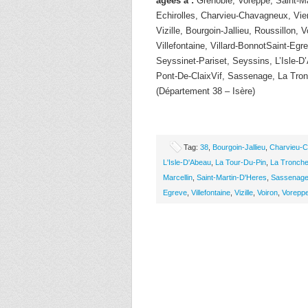
âgées à :
Grenoble, Voreppe, Saint-Ma
Echirolles, Charvieu-Chavagneux, Vie
Vizille, Bourgoin-Jallieu, Roussillon, V
Villefontaine, Villard-BonnotSaint-Egre
Seyssinet-Pariset, Seyssins, L’Isle-D
Pont-De-ClaixVif, Sassenage, La Tro
(Département 38 – Isère)
Tag:
38
,
Bourgoin-Jallieu
,
Charvieu-
L'Isle-D'Abeau
,
La Tour-Du-Pin
,
La Tronch
Marcellin
,
Saint-Martin-D'Heres
,
Sassenag
Egreve
,
Villefontaine
,
Vizille
,
Voiron
,
Vorepp