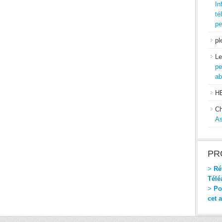
In
té
pe
pl
Le
pe
ab
H
Ch
As
PR
>
Réf
Télé
>
Pou
cet 