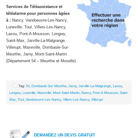
Services de Téléassistance et
téléalarme pour personnes âgées
à :
Nancy, Vandoeuvre-Les-Nancy,
Luneville, Toul, Villers-Les-Nancy,
Laxou, Pont-A-Mousson, Longwy,
Saint-Max, Jarville-La-Malgrange,
Villerupt, Maxeville, Dombasle-Sur-
Meurthe, Jarny, Mont-Saint-Martin
(Département 54 – Meurthe et Moselle)
Tag:
54
,
Dombasle-Sur-Meurthe
,
Jarny
,
Jarville-La-Malgrange
,
Laxou
,
Longwy
,
Luneville
,
Maxeville
,
Mont-Saint-Martin
,
Nancy
,
Pont-A-Mousson
,
Saint-
Max
,
Toul
,
Vandoeuvre-Les-Nancy
,
Villers-Les-Nancy
,
Villerupt
DEMANDEZ UN DEVIS GRATUIT