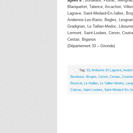
âgées à :
Bordeaux, Floirac, Merigna
Blanquefort, Talence, Arcachon, Vill
Lagrave, Saint-Medard-En-Jalles, Bru
Andernos-Les-Bains, Begles, Leognan,
Gradignan, Le Taillan-Medoc, Libourn
Lormont, Saint-Loubes, Cenon, Coutr
Cestas, Biganos
(Département 33 – Gironde)
Tag:
33
,
Ambares-Et-Lagrave
,
Ander
Bordeaux
,
Bruges
,
Cenon
,
Cestas
,
Coutra
Bouscat
,
Le Haillan
,
Le Taillan-Medoc
,
Leog
Cubzac
,
Saint-Loubes
,
Saint-Medard-En-Ja