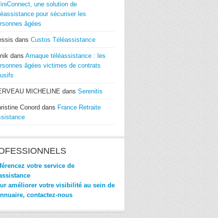
finiConnect, une solution de
léassistance pour sécuriser les
rsonnes âgées
essis
dans
Custos Téléassistance
nik
dans
Arnaque téléassistance : les
rsonnes âgées victimes de contrats
usifs
ERVEAU MICHELINE
dans
Serenitis
ristine Conord
dans
France Retraite
sistance
OFESSIONNELS
érencez votre service de
assistance
r améliorer votre visibilité au sein de
annuaire, contactez-nous