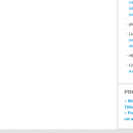
In
té
pe
pl
Le
pe
ab
H
Ch
As
PR
>
Réf
Télé
>
Pou
cet 