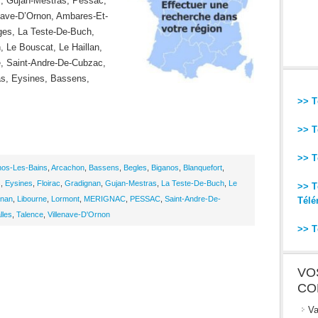
c, Gujan-Mestras, Pessac,
enave-D’Ornon, Ambares-Et-
ges, La Teste-De-Buch,
 Le Bouscat, Le Haillan,
e, Saint-Andre-De-Cubzac,
as, Eysines, Bassens,
>> T
>> T
>> T
nos-Les-Bains
,
Arcachon
,
Bassens
,
Begles
,
Biganos
,
Blanquefort
,
s
,
Eysines
,
Floirac
,
Gradignan
,
Gujan-Mestras
,
La Teste-De-Buch
,
Le
>> T
nan
,
Libourne
,
Lormont
,
MERIGNAC
,
PESSAC
,
Saint-Andre-De-
Télé
lles
,
Talence
,
Villenave-D'Ornon
>> T
VO
CO
Va