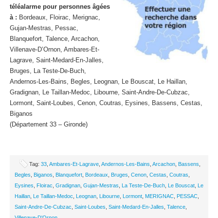
téléalarme pour personnes âgées
à :
Bordeaux, Floirac, Merignac,
Gujan-Mestras, Pessac,
Blanquefort, Talence, Arcachon,
Villenave-D’Ornon, Ambares-Et-
Lagrave, Saint-Medard-En-Jalles,
Bruges, La Teste-De-Buch,
Andernos-Les-Bains, Begles, Leognan, Le Bouscat, Le Haillan,
Gradignan, Le Taillan-Medoc, Libourne, Saint-Andre-De-Cubzac,
Lormont, Saint-Loubes, Cenon, Coutras, Eysines, Bassens, Cestas,
Biganos
(Département 33 – Gironde)
Tag:
33
,
Ambares-Et-Lagrave
,
Andernos-Les-Bains
,
Arcachon
,
Bassens
,
Begles
,
Biganos
,
Blanquefort
,
Bordeaux
,
Bruges
,
Cenon
,
Cestas
,
Coutras
,
Eysines
,
Floirac
,
Gradignan
,
Gujan-Mestras
,
La Teste-De-Buch
,
Le Bouscat
,
Le
Haillan
,
Le Taillan-Medoc
,
Leognan
,
Libourne
,
Lormont
,
MERIGNAC
,
PESSAC
,
Saint-Andre-De-Cubzac
,
Saint-Loubes
,
Saint-Medard-En-Jalles
,
Talence
,
Villenave-D'Ornon