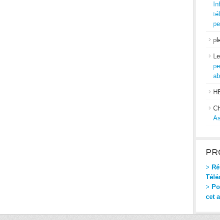
In
té
pe
pl
Le
pe
ab
H
Ch
As
PR
>
Réf
Télé
>
Pou
cet 