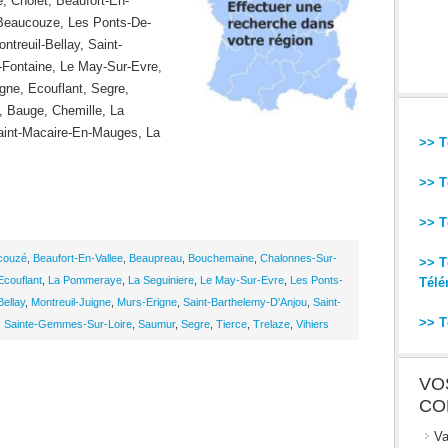
, Cholet, Beaufort-En-
, Beaucouze, Les Ponts-De-
ntreuil-Bellay, Saint-
-Fontaine, Le May-Sur-Evre,
gne, Ecouflant, Segre,
 Bauge, Chemille, La
int-Macaire-En-Mauges, La
>> T
>> T
>> T
couzé
,
Beaufort-En-Vallee
,
Beaupreau
,
Bouchemaine
,
Chalonnes-Sur-
>> T
Ecouflant
,
La Pommeraye
,
La Seguiniere
,
Le May-Sur-Evre
,
Les Ponts-
Télé
Bellay
,
Montreuil-Juigne
,
Murs-Erigne
,
Saint-Barthelemy-D'Anjou
,
Saint-
>> T
,
Sainte-Gemmes-Sur-Loire
,
Saumur
,
Segre
,
Tierce
,
Trelaze
,
Vihiers
VO
CO
Va