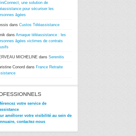
finiConnect, une solution de
léassistance pour sécuriser les
rsonnes âgées
essis
dans
Custos Téléassistance
nik
dans
Arnaque téléassistance : les
rsonnes âgées victimes de contrats
usifs
ERVEAU MICHELINE
dans
Serenitis
ristine Conord
dans
France Retraite
sistance
OFESSIONNELS
érencez votre service de
assistance
r améliorer votre visibilité au sein de
annuaire, contactez-nous