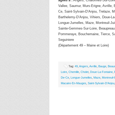
âgées à :
Angers, Chalonnes-Sur-Loire
Vallee, Saumur, Murs-Erigne, Avrille
Ce, Saint-Sylvain-D’Anjou, Trelaze, Mo
Barthelemy-D’Anjou, Vihiers, Doue-La
Longue-Jumelles, Maze, Montreuil-Jui
Sainte-Gemmes-Sur-Loire, Beaupreau,
Pommeraye, Bouchemaine, Tierce, Sa
Seguiniere
(Département 49 – Maine et Loire)
Tag:
49
,
Angers
,
Avrille
,
Bauge
,
Beau
Loire
,
Chemille
,
Cholet
,
Doue-La-Fontaine
,
De-Ce
,
Longue-Jumelles
,
Maze
,
Montreuil-
Macaire-En-Mauges
,
Saint-Sylvain-D'Anjou