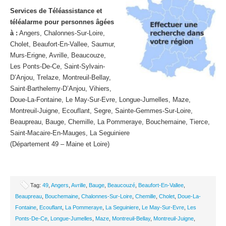
Services de Téléassistance et
téléalarme pour personnes âgées
à :
Angers, Chalonnes-Sur-Loire,
Cholet, Beaufort-En-Vallee, Saumur,
Murs-Erigne, Avrille, Beaucouze,
Les Ponts-De-Ce, Saint-Sylvain-
D’Anjou, Trelaze, Montreuil-Bellay,
Saint-Barthelemy-D’Anjou, Vihiers,
Doue-La-Fontaine, Le May-Sur-Evre, Longue-Jumelles, Maze,
Montreuil-Juigne, Ecouflant, Segre, Sainte-Gemmes-Sur-Loire,
Beaupreau, Bauge, Chemille, La Pommeraye, Bouchemaine, Tierce,
Saint-Macaire-En-Mauges, La Seguiniere
(Département 49 – Maine et Loire)
Tag:
49
,
Angers
,
Avrille
,
Bauge
,
Beaucouzé
,
Beaufort-En-Vallee
,
Beaupreau
,
Bouchemaine
,
Chalonnes-Sur-Loire
,
Chemille
,
Cholet
,
Doue-La-
Fontaine
,
Ecouflant
,
La Pommeraye
,
La Seguiniere
,
Le May-Sur-Evre
,
Les
Ponts-De-Ce
,
Longue-Jumelles
,
Maze
,
Montreuil-Bellay
,
Montreuil-Juigne
,