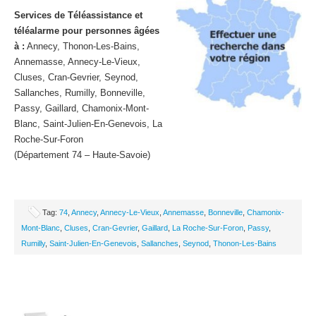
Services de Téléassistance et
téléalarme pour personnes âgées
à :
Annecy, Thonon-Les-Bains,
Annemasse, Annecy-Le-Vieux,
Cluses, Cran-Gevrier, Seynod,
Sallanches, Rumilly, Bonneville,
Passy, Gaillard, Chamonix-Mont-
Blanc, Saint-Julien-En-Genevois, La
Roche-Sur-Foron
(Département 74 – Haute-Savoie)
Tag:
74
,
Annecy
,
Annecy-Le-Vieux
,
Annemasse
,
Bonneville
,
Chamonix-
Mont-Blanc
,
Cluses
,
Cran-Gevrier
,
Gaillard
,
La Roche-Sur-Foron
,
Passy
,
Rumilly
,
Saint-Julien-En-Genevois
,
Sallanches
,
Seynod
,
Thonon-Les-Bains