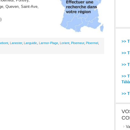
Ploemeur, Pontivy,
ge, Queven, Saint-Ave,
)
>> T
ebont
,
Lanester
,
Languidic
,
Larmor-Plage
,
Lorient
,
Ploemeur
,
Ploermel
,
>> T
>> T
>> T
Télé
>> T
VO
CO
Va