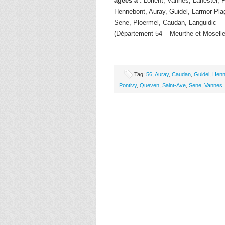
âgées à :
Lorient, Vannes, Lanester, 
Hennebont, Auray, Guidel, Larmor-Pla
Sene, Ploermel, Caudan, Languidic
(Département 54 – Meurthe et Moselle
Tag:
56
,
Auray
,
Caudan
,
Guidel
,
Henn
Pontivy
,
Queven
,
Saint-Ave
,
Sene
,
Vannes