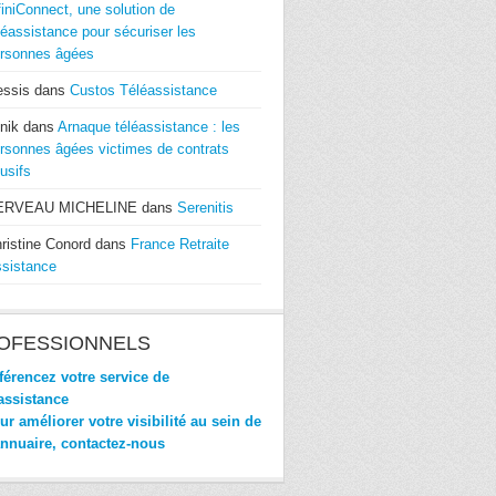
finiConnect, une solution de
léassistance pour sécuriser les
rsonnes âgées
essis
dans
Custos Téléassistance
nik
dans
Arnaque téléassistance : les
rsonnes âgées victimes de contrats
usifs
ERVEAU MICHELINE
dans
Serenitis
ristine Conord
dans
France Retraite
sistance
OFESSIONNELS
érencez votre service de
assistance
r améliorer votre visibilité au sein de
annuaire, contactez-nous