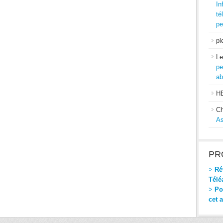
In
té
pe
pl
Le
pe
ab
H
Ch
As
PR
>
Réf
Télé
>
Pou
cet 