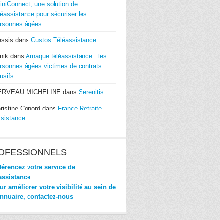
finiConnect, une solution de
léassistance pour sécuriser les
rsonnes âgées
essis
dans
Custos Téléassistance
nik
dans
Arnaque téléassistance : les
rsonnes âgées victimes de contrats
usifs
ERVEAU MICHELINE
dans
Serenitis
ristine Conord
dans
France Retraite
sistance
OFESSIONNELS
érencez votre service de
assistance
r améliorer votre visibilité au sein de
annuaire, contactez-nous