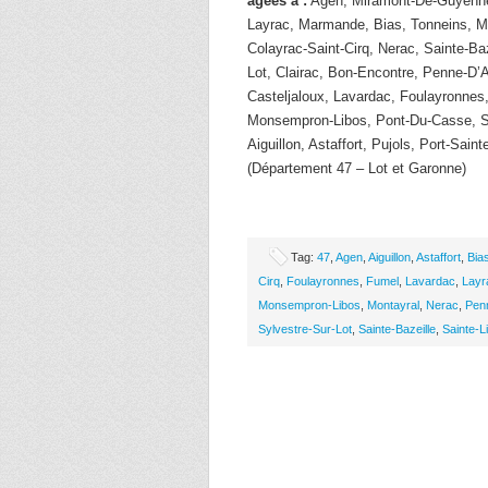
âgées à :
Agen, Miramont-De-Guyenne,
Layrac, Marmande, Bias, Tonneins, M
Colayrac-Saint-Cirq, Nerac, Sainte-Baz
Lot, Clairac, Bon-Encontre, Penne-D’
Casteljaloux, Lavardac, Foulayronnes
Monsempron-Libos, Pont-Du-Casse, Sa
Aiguillon, Astaffort, Pujols, Port-Saint
(Département 47 – Lot et Garonne)
Tag:
47
,
Agen
,
Aiguillon
,
Astaffort
,
Bia
Cirq
,
Foulayronnes
,
Fumel
,
Lavardac
,
Layr
Monsempron-Libos
,
Montayral
,
Nerac
,
Pen
Sylvestre-Sur-Lot
,
Sainte-Bazeille
,
Sainte-L