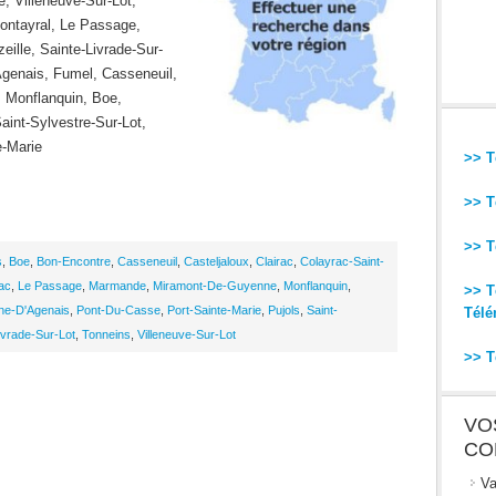
 Villeneuve-Sur-Lot,
ontayral, Le Passage,
eille, Sainte-Livrade-Sur-
Agenais, Fumel, Casseneuil,
, Monflanquin, Boe,
int-Sylvestre-Sur-Lot,
e-Marie
>> T
>> T
>> T
s
,
Boe
,
Bon-Encontre
,
Casseneuil
,
Casteljaloux
,
Clairac
,
Colayrac-Saint-
ac
,
Le Passage
,
Marmande
,
Miramont-De-Guyenne
,
Monflanquin
,
>> T
ne-D'Agenais
,
Pont-Du-Casse
,
Port-Sainte-Marie
,
Pujols
,
Saint-
Télé
ivrade-Sur-Lot
,
Tonneins
,
Villeneuve-Sur-Lot
>> T
VO
CO
Va