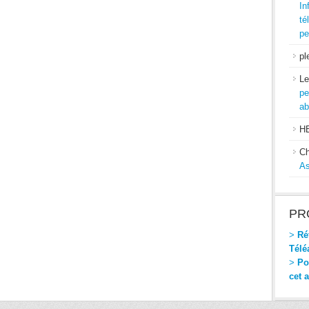
In
té
pe
pl
Le
pe
ab
H
Ch
As
PR
>
Réf
Télé
>
Pou
cet 