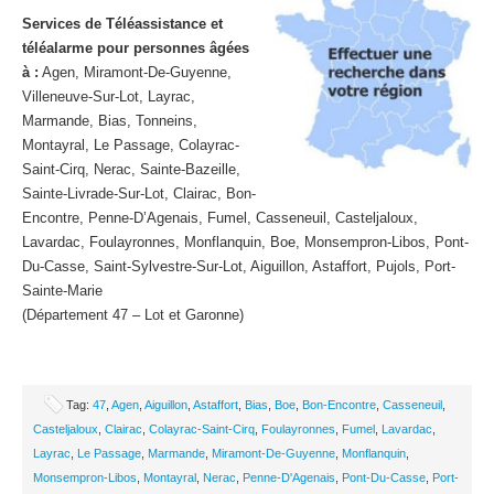
Services de Téléassistance et
téléalarme pour personnes âgées
à :
Agen, Miramont-De-Guyenne,
Villeneuve-Sur-Lot, Layrac,
Marmande, Bias, Tonneins,
Montayral, Le Passage, Colayrac-
Saint-Cirq, Nerac, Sainte-Bazeille,
Sainte-Livrade-Sur-Lot, Clairac, Bon-
Encontre, Penne-D’Agenais, Fumel, Casseneuil, Casteljaloux,
Lavardac, Foulayronnes, Monflanquin, Boe, Monsempron-Libos, Pont-
Du-Casse, Saint-Sylvestre-Sur-Lot, Aiguillon, Astaffort, Pujols, Port-
Sainte-Marie
(Département 47 – Lot et Garonne)
Tag:
47
,
Agen
,
Aiguillon
,
Astaffort
,
Bias
,
Boe
,
Bon-Encontre
,
Casseneuil
,
Casteljaloux
,
Clairac
,
Colayrac-Saint-Cirq
,
Foulayronnes
,
Fumel
,
Lavardac
,
Layrac
,
Le Passage
,
Marmande
,
Miramont-De-Guyenne
,
Monflanquin
,
Monsempron-Libos
,
Montayral
,
Nerac
,
Penne-D'Agenais
,
Pont-Du-Casse
,
Port-