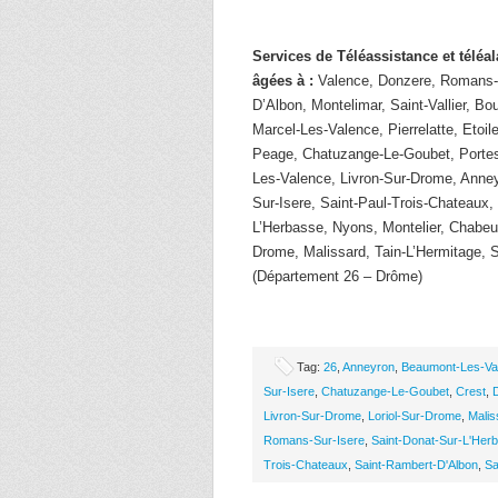
Services de Téléassistance et télé
âgées à :
Valence, Donzere, Romans-S
D’Albon, Montelimar, Saint-Vallier, Bo
Marcel-Les-Valence, Pierrelatte, Etoi
Peage, Chatuzange-Le-Goubet, Porte
Les-Valence, Livron-Sur-Drome, Anney
Sur-Isere, Saint-Paul-Trois-Chateaux,
L’Herbasse, Nyons, Montelier, Chabeuil,
Drome, Malissard, Tain-L’Hermitage,
(Département 26 – Drôme)
Tag:
26
,
Anneyron
,
Beaumont-Les-Va
Sur-Isere
,
Chatuzange-Le-Goubet
,
Crest
,
Livron-Sur-Drome
,
Loriol-Sur-Drome
,
Malis
Romans-Sur-Isere
,
Saint-Donat-Sur-L'Her
Trois-Chateaux
,
Saint-Rambert-D'Albon
,
Sa