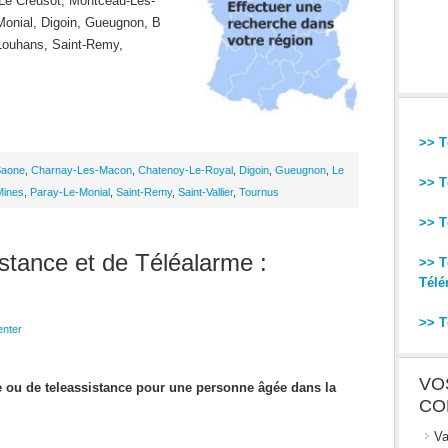
Le Creusot, Montceau-Les-
-Monial, Digoin, Gueugnon, B
Louhans, Saint-Remy,
>> T
Saone
,
Charnay-Les-Macon
,
Chatenoy-Le-Royal
,
Digoin
,
Gueugnon
,
Le
>> T
Mines
,
Paray-Le-Monial
,
Saint-Remy
,
Saint-Vallier
,
Tournus
>> T
stance et de Téléalarme :
>> T
Télé
>> T
nter
VO
me ou de teleassistance pour une personne âgée dans la
CO
Va