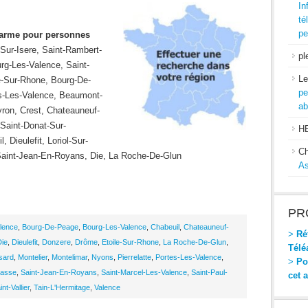
In
té
pe
alarme pour personnes
ur-Isere, Saint-Rambert-
pl
urg-Les-Valence, Saint-
Le
le-Sur-Rhone, Bourg-De-
pe
s-Les-Valence, Beaumont-
ab
ron, Crest, Chateauneuf-
 Saint-Donat-Sur-
H
 Dieulefit, Loriol-Sur-
Ch
 Saint-Jean-En-Royans, Die, La Roche-De-Glun
As
PR
lence
,
Bourg-De-Peage
,
Bourg-Les-Valence
,
Chabeuil
,
Chateauneuf-
>
Réf
Die
,
Dieulefit
,
Donzere
,
Drôme
,
Etoile-Sur-Rhone
,
La Roche-De-Glun
,
Télé
sard
,
Montelier
,
Montelimar
,
Nyons
,
Pierrelatte
,
Portes-Les-Valence
,
>
Pou
basse
,
Saint-Jean-En-Royans
,
Saint-Marcel-Les-Valence
,
Saint-Paul-
cet 
int-Vallier
,
Tain-L'Hermitage
,
Valence