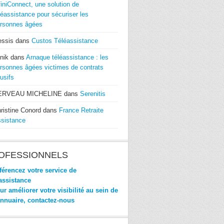
finiConnect, une solution de
léassistance pour sécuriser les
rsonnes âgées
essis
dans
Custos Téléassistance
nik
dans
Arnaque téléassistance : les
rsonnes âgées victimes de contrats
usifs
ERVEAU MICHELINE
dans
Serenitis
ristine Conord
dans
France Retraite
sistance
OFESSIONNELS
érencez votre service de
assistance
r améliorer votre visibilité au sein de
annuaire, contactez-nous