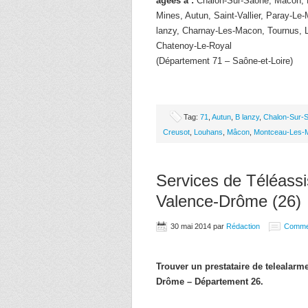
âgées à :
Chalon-Sur-Saone, Macon, 
Mines, Autun, Saint-Vallier, Paray-Le
lanzy, Charnay-Les-Macon, Tournus, 
Chatenoy-Le-Royal
(Département 71 – Saône-et-Loire)
Tag:
71
,
Autun
,
B lanzy
,
Chalon-Sur-
Creusot
,
Louhans
,
Mâcon
,
Montceau-Les-
Services de Téléassi
Valence-Drôme (26)
30 mai 2014
par
Rédaction
Comme
Trouver un prestataire de telealar
Drôme – Département 26.