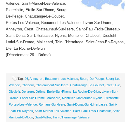
Valence, Saint-Marcel-Les-Valence,
Pierrelatte, Etoile-Sur-Rhone, Bourg-
De-Peage, Chatuzange-Le-Goubet,
Portes-Les-Valence, Beaumont-Les-Valence, Livron-Sur-Drome,
Anneyron, Crest, Chateauneuf-Sur-Isere, Saint-Paul-Trois-Chateaux,
Saint-Donat-Sur-L’Herbasse, Nyons, Montelier, Chabeuil, Dieulefit,
Loriol-Sur-Drome, Malissard, Tain-L’Hermitage, Saint-Jean-En-Royans,
Die, La Roche-De-Glun
(Département 26 – Drôme)
Tag:
26
,
Anneyron
,
Beaumont-Les-Valence
,
Bourg-De-Peage
,
Bourg-Les-
Valence
,
Chabeuil
,
Chateauneuf-Sur-Isere
,
Chatuzange-Le-Goubet
,
Crest
,
Die
,
Dieulefit
,
Donzere
,
Drôme
,
Etoile-Sur-Rhone
,
La Roche-De-Glun
,
Livron-Sur-
Drome
,
Loriol-Sur-Drome
,
Malissard
,
Montelier
,
Montelimar
,
Nyons
,
Pierrelatte
,
Portes-Les-Valence
,
Romans-Sur-Isere
,
Saint-Donat-Sur-L'Herbasse
,
Saint-
Jean-En-Royans
,
Saint-Marcel-Les-Valence
,
Saint-Paul-Trois-Chateaux
,
Saint-
Rambert-D'Albon
,
Saint-Vallier
,
Tain-L'Hermitage
,
Valence