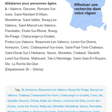
téléalarme pour personnes âgées
à :
Valence, Donzere, Romans-Sur-
Isere, Saint-Rambert-D’Albon,
Montelimar, Saint-Vallier, Bourg-Les-
Valence, Saint-Marcel-Les-Valence,
Pierrelatte, Etoile-Sur-Rhone, Bourg-
De-Peage, Chatuzange-Le-Goubet,
Portes-Les-Valence, Beaumont-Les-Valence, Livron-Sur-Drome,
Anneyron, Crest, Chateauneuf-Sur-Isere, Saint-Paul-Trois-Chateaux,
Saint-Donat-Sur-L’Herbasse, Nyons, Montelier, Chabeuil, Dieulefit,
Loriol-Sur-Drome, Malissard, Tain-L’Hermitage, Saint-Jean-En-Royans,
Die, La Roche-De-Glun
(Département 26 – Drôme)
Tag:
26
,
Anneyron
,
Beaumont-Les-Valence
,
Bourg-De-Peage
,
Bourg-Les-
Valence
,
Chabeuil
,
Chateauneuf-Sur-Isere
,
Chatuzange-Le-Goubet
,
Crest
,
Die
,
Dieulefit
,
Donzere
,
Drôme
,
Etoile-Sur-Rhone
,
La Roche-De-Glun
,
Livron-Sur-
Drome
,
Loriol-Sur-Drome
,
Malissard
,
Montelier
,
Montelimar
,
Nyons
,
Pierrelatte
,
Portes-Les-Valence
,
Romans-Sur-Isere
,
Saint-Donat-Sur-L'Herbasse
,
Saint-