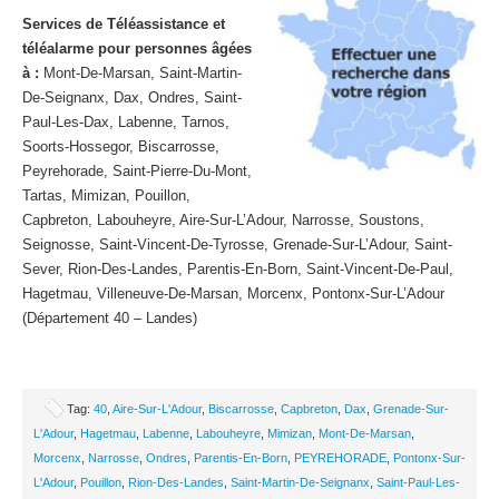
Services de Téléassistance et
téléalarme pour personnes âgées
à :
Mont-De-Marsan, Saint-Martin-
De-Seignanx, Dax, Ondres, Saint-
Paul-Les-Dax, Labenne, Tarnos,
Soorts-Hossegor, Biscarrosse,
Peyrehorade, Saint-Pierre-Du-Mont,
Tartas, Mimizan, Pouillon,
Capbreton, Labouheyre, Aire-Sur-L’Adour, Narrosse, Soustons,
Seignosse, Saint-Vincent-De-Tyrosse, Grenade-Sur-L’Adour, Saint-
Sever, Rion-Des-Landes, Parentis-En-Born, Saint-Vincent-De-Paul,
Hagetmau, Villeneuve-De-Marsan, Morcenx, Pontonx-Sur-L’Adour
(Département 40 – Landes)
Tag:
40
,
Aire-Sur-L'Adour
,
Biscarrosse
,
Capbreton
,
Dax
,
Grenade-Sur-
L'Adour
,
Hagetmau
,
Labenne
,
Labouheyre
,
Mimizan
,
Mont-De-Marsan
,
Morcenx
,
Narrosse
,
Ondres
,
Parentis-En-Born
,
PEYREHORADE
,
Pontonx-Sur-
L'Adour
,
Pouillon
,
Rion-Des-Landes
,
Saint-Martin-De-Seignanx
,
Saint-Paul-Les-